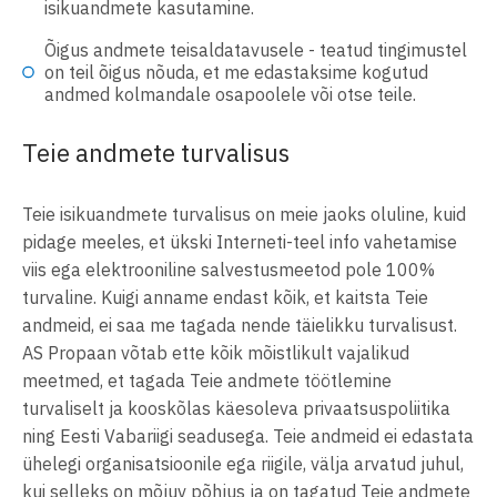
isikuandmete kasutamine.
Õigus andmete teisaldatavusele - teatud tingimustel
on teil õigus nõuda, et me edastaksime kogutud
andmed kolmandale osapoolele või otse teile.
Teie andmete turvalisus
Teie isikuandmete turvalisus on meie jaoks oluline, kuid
pidage meeles, et ükski Interneti-teel info vahetamise
viis ega elektrooniline salvestusmeetod pole 100%
turvaline. Kuigi anname endast kõik, et kaitsta Teie
andmeid, ei saa me tagada nende täielikku turvalisust.
AS Propaan võtab ette kõik mõistlikult vajalikud
meetmed, et tagada Teie andmete töötlemine
turvaliselt ja kooskõlas käesoleva privaatsuspoliitika
ning Eesti Vabariigi seadusega. Teie andmeid ei edastata
ühelegi organisatsioonile ega riigile, välja arvatud juhul,
kui selleks on mõjuv põhjus ja on tagatud Teie andmete