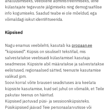
analüüsimiseks, veebilehe administreerimiseks, lehe
külastajate tegevuste jälgimiseks ning demograafilise
info kogumiseks. Saadud teabe ei ole mõeldud, ega
võimaldagi isikut identifitseerida.
Küpsised
Nagu enamus veebilehti, kasutab ka
propaan.ee
"küpsiseid". Küpsis on sisuliselt tekstifail, mis
salvestatakse veebisaidi külastamisel kasutaja
seadmesse. Küpsiste abil määratakse ja salvestatakse
eelistused, regionaalsed sätted, teenuste kasutamise
valikud jpm.
Soovi korral võite brauseri seadistuses ära keelata
küpsiste kasutamise, kuid sel juhul on võimalik, et Teile
pakutav teenus on häiritud.
Küpsised jaotuvad püsi- ja sessiooniküpsisteks.
Püsiküpsised jäävad Teie personaalarvutisse või