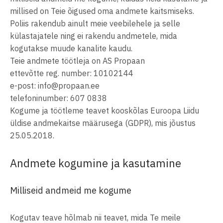
millised on Teie õigused oma andmete kaitsmiseks.
Poliis rakendub ainult meie veebilehele ja selle
külastajatele ning ei rakendu andmetele, mida
kogutakse muude kanalite kaudu.
Teie andmete töötleja on AS Propaan
ettevõtte reg. number: 10102144
e-post: info@propaan.ee
telefoninumber: 607 0838
Kogume ja töötleme teavet kooskõlas Euroopa Liidu
üldise andmekaitse määrusega (GDPR), mis jõustus
25.05.2018.
Andmete kogumine ja kasutamine
Milliseid andmeid me kogume
Kogutav teave hõlmab nii teavet, mida Te meile